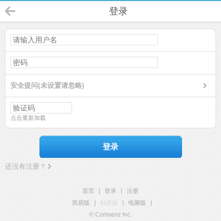
登录
安全提问(未设置请忽略)
点击重新加载
登录
还没有注册？
首页
|
登录
|
注册
简易版
|
触屏版
|
电脑版
|
© Comsenz Inc.