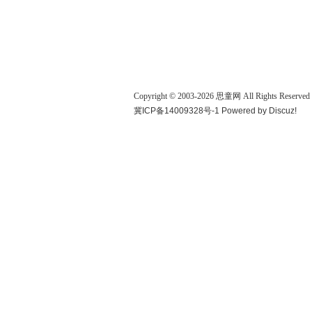
Copyright © 2003-
2026
思童网
All Rights Reserved
冀ICP备14009328号-1
Powered by
Discuz!