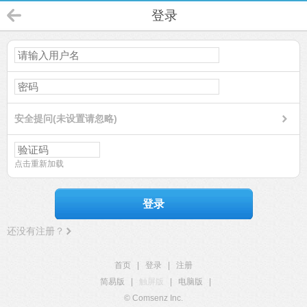
登录
安全提问(未设置请忽略)
点击重新加载
登录
还没有注册？
首页
|
登录
|
注册
简易版
|
触屏版
|
电脑版
|
© Comsenz Inc.