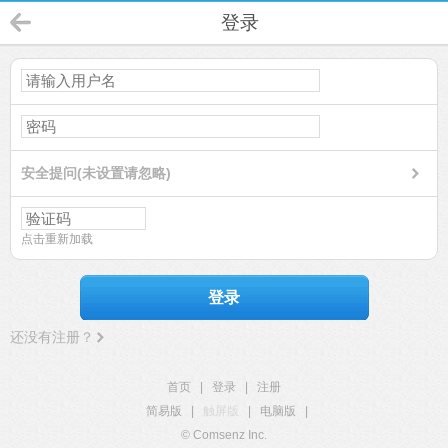
登录
安全提问(未设置请忽略)
点击重新加载
登录
还没有注册？
首页
|
登录
|
注册
简易版
|
触屏版
|
电脑版
|
© Comsenz Inc.