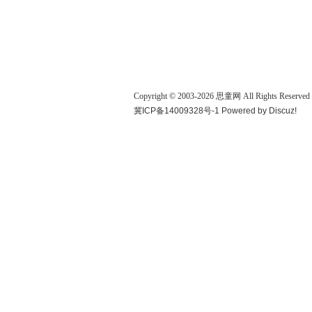
Copyright © 2003-
2026
思童网
All Rights Reserved
冀ICP备14009328号-1
Powered by
Discuz!