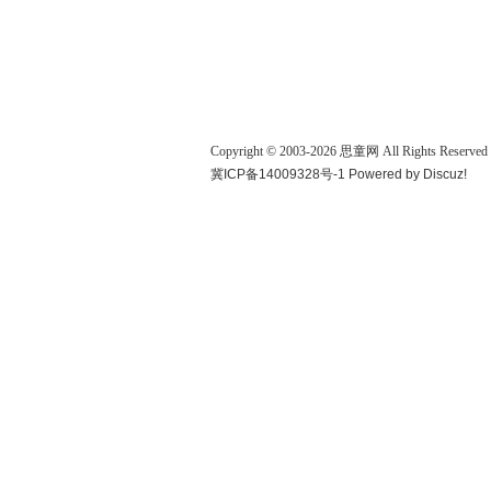
Copyright © 2003-
2026
思童网
All Rights Reserved
冀ICP备14009328号-1
Powered by
Discuz!