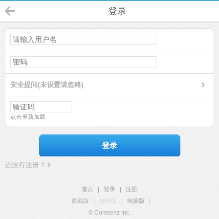
登录
安全提问(未设置请忽略)
点击重新加载
登录
还没有注册？
首页
|
登录
|
注册
简易版
|
触屏版
|
电脑版
|
© Comsenz Inc.