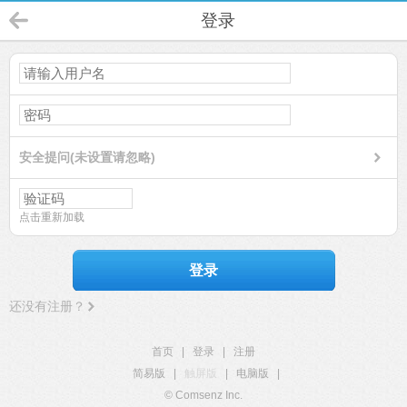
登录
安全提问(未设置请忽略)
点击重新加载
登录
还没有注册？
首页
|
登录
|
注册
简易版
|
触屏版
|
电脑版
|
© Comsenz Inc.