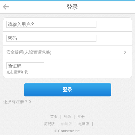
登录
安全提问(未设置请忽略)
点击重新加载
登录
还没有注册？
首页
|
登录
|
注册
简易版
|
触屏版
|
电脑版
|
© Comsenz Inc.