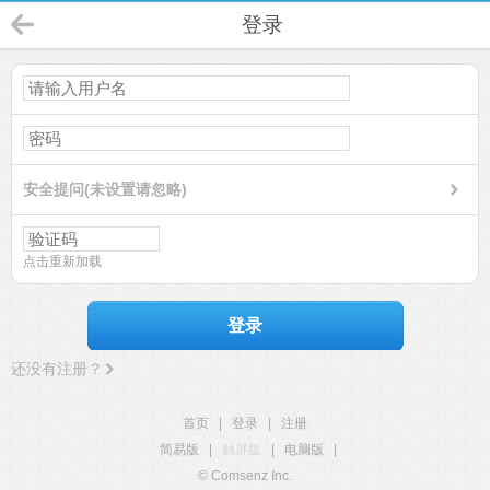
登录
安全提问(未设置请忽略)
点击重新加载
登录
还没有注册？
首页
|
登录
|
注册
简易版
|
触屏版
|
电脑版
|
© Comsenz Inc.