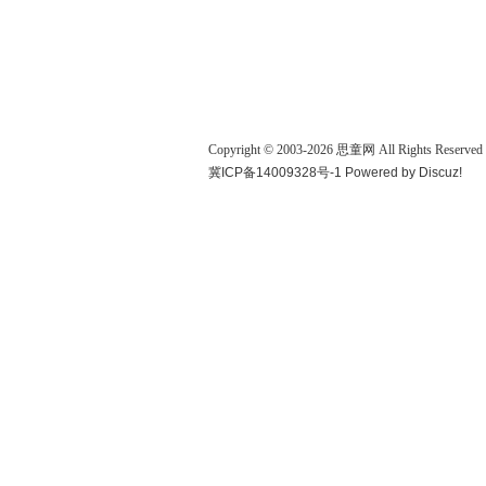
Copyright © 2003-
2026
思童网
All Rights Reserved
冀ICP备14009328号-1
Powered by
Discuz!