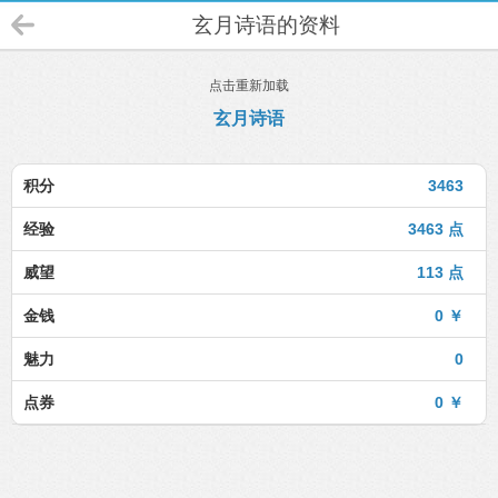
玄月诗语的资料
点击重新加载
玄月诗语
积分
3463
经验
3463 点
威望
113 点
金钱
0 ￥
魅力
0
点券
0 ￥