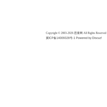
Copyright © 2003-
2026
思童网
All Rights Reserved
冀ICP备14009328号-1
Powered by
Discuz!