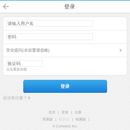
登录
安全提问(未设置请忽略)
点击重新加载
登录
还没有注册？
首页
|
登录
|
注册
简易版
|
触屏版
|
电脑版
|
© Comsenz Inc.