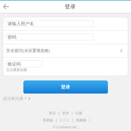
登录
安全提问(未设置请忽略)
点击重新加载
登录
还没有注册？
首页
|
登录
|
注册
简易版
|
触屏版
|
电脑版
|
© Comsenz Inc.