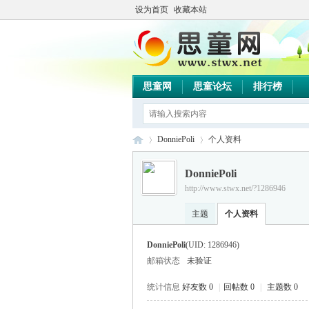
设为首页
收藏本站
思童网
思童论坛
排行榜
DonniePoli
个人资料
DonniePoli
http://www.stwx.net/?1286946
思
›
›
主题
个人资料
DonniePoli
(UID: 1286946)
邮箱状态
未验证
统计信息
好友数 0
|
回帖数 0
|
主题数 0