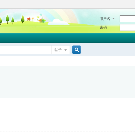
用户名
密码
帖子
搜
索