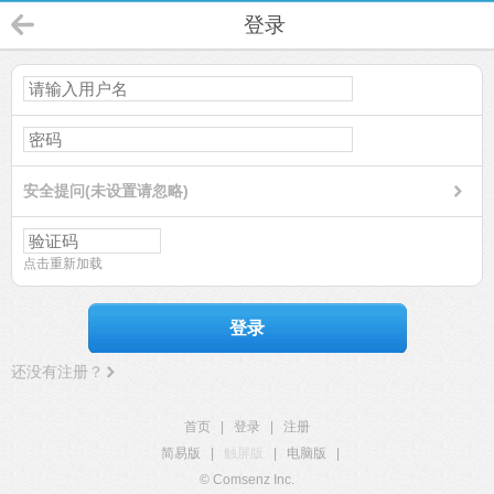
登录
安全提问(未设置请忽略)
点击重新加载
登录
还没有注册？
首页
|
登录
|
注册
简易版
|
触屏版
|
电脑版
|
© Comsenz Inc.