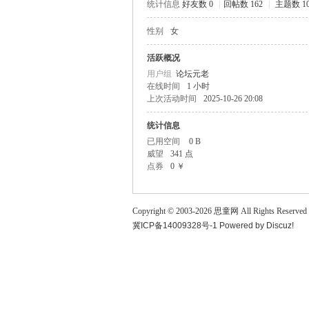
统计信息
好友数 0
|
回帖数 162
|
主题数 1
童
性别
女
活跃概况
用户组
论坛元老
在线时间
1 小时
上次活动时间
2025-10-26 20:08
统计信息
已用空间
0 B
威望
341 点
论
点券
0 ￥
Copyright © 2003-
2026
思童网
All Rights Reserved
冀ICP备14009328号-1
Powered by
Discuz!
坛