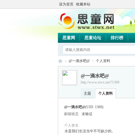
设为首页
收藏本站
思童网
思童论坛
排行榜
@一滴水吧@
个人资料
@一滴水吧@
http://www.stwx.net/?1369
思
›
›
主题
个人资料
@一滴水吧@
(UID: 1369)
邮箱状态
未验证
个人签名
水是我们生活当中不可缺少的。