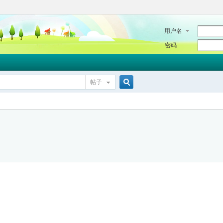
用户名
密码
帖子
搜
索