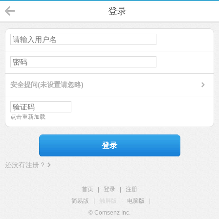
登录
安全提问(未设置请忽略)
点击重新加载
登录
还没有注册？
首页
|
登录
|
注册
简易版
|
触屏版
|
电脑版
|
© Comsenz Inc.