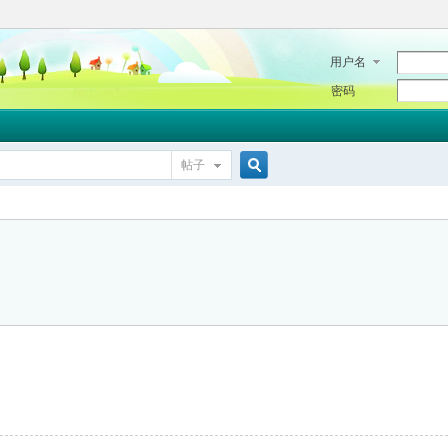
用户名
密码
帖子
搜
索