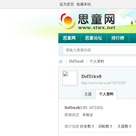
设为首页
收藏本站
思童网
思童论坛
排行榜
DelTrice8
个人资料
DelTrice8
http://www.stwx.net/?1672203
思
›
›
主题
个人资料
DelTrice8
(UID: 1672203)
邮箱状态
未验证
统计信息
好友数 0
|
回帖数 0
|
主题数 0