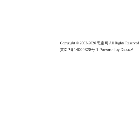
Copyright © 2003-
2026
思童网
All Rights Reserved
冀ICP备14009328号-1
Powered by
Discuz!