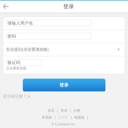
登录
安全提问(未设置请忽略)
点击重新加载
登录
还没有注册？
首页
|
登录
|
注册
简易版
|
触屏版
|
电脑版
|
© Comsenz Inc.