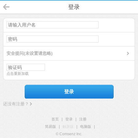
登录
安全提问(未设置请忽略)
点击重新加载
登录
还没有注册？
首页
|
登录
|
注册
简易版
|
触屏版
|
电脑版
|
© Comsenz Inc.