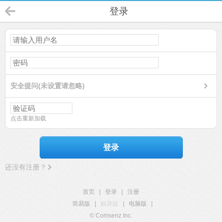
登录
安全提问(未设置请忽略)
点击重新加载
登录
还没有注册？
首页
|
登录
|
注册
简易版
|
触屏版
|
电脑版
|
© Comsenz Inc.