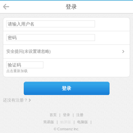
登录
安全提问(未设置请忽略)
点击重新加载
登录
还没有注册？
首页
|
登录
|
注册
简易版
|
触屏版
|
电脑版
|
© Comsenz Inc.