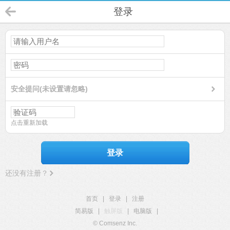
登录
安全提问(未设置请忽略)
点击重新加载
登录
还没有注册？
首页
|
登录
|
注册
简易版
|
触屏版
|
电脑版
|
© Comsenz Inc.