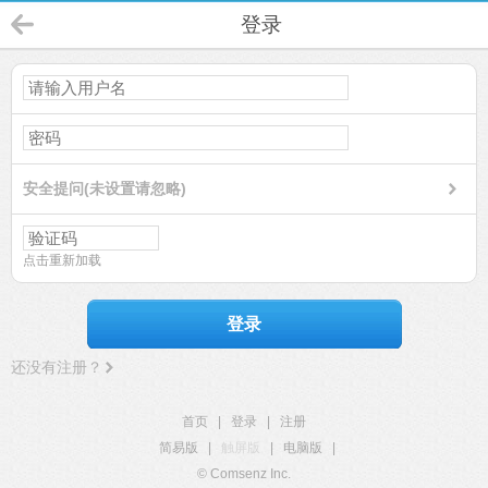
登录
安全提问(未设置请忽略)
点击重新加载
登录
还没有注册？
首页
|
登录
|
注册
简易版
|
触屏版
|
电脑版
|
© Comsenz Inc.