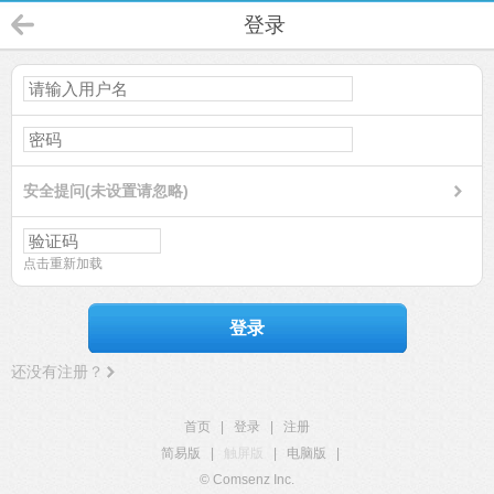
登录
安全提问(未设置请忽略)
点击重新加载
登录
还没有注册？
首页
|
登录
|
注册
简易版
|
触屏版
|
电脑版
|
© Comsenz Inc.