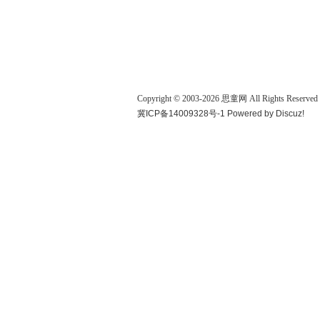
Copyright © 2003-
2026
思童网
All Rights Reserved
冀ICP备14009328号-1
Powered by
Discuz!