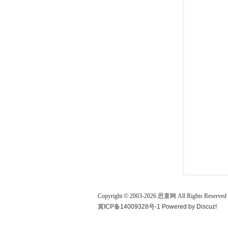
童
论
Copyright © 2003-
2026
思童网
All Rights Reserved
冀ICP备14009328号-1
Powered by
Discuz!
坛