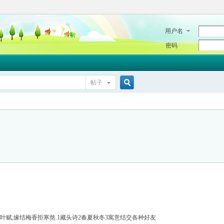
用户名
密码
帖子
搜
索
叶赋,缘结梅香拒寒熬.1藏头诗2春夏秋冬3寓意结交各种好友