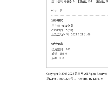
统计信息
好友数 0
|
回帖数 104
|
主题数 3
童
性别
男
活跃概况
用户组
金牌会员
在线时间
2 小时
上次活动时间
2023-7-21 21:09
统计信息
已用空间
0 B
威望
189 点
论
点券
0 ￥
Copyright © 2003-
2026
思童网
All Rights Reserved
冀ICP备14009328号-1
Powered by
Discuz!
坛