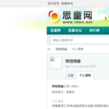
设为首页
收藏本站
思童网
思童论坛
排行榜
弹指情缘
个人资料
弹指情缘
http://www.stwx.net/?2091
思
›
›
主题
个人资料
弹指情缘
(UID: 2091)
邮箱状态
未验证
个人签名
弹絮舞花三月梢,指捻碧莲水波摇.情系秋棠红