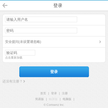
登录
安全提问(未设置请忽略)
点击重新加载
登录
还没有注册？
首页
|
登录
|
注册
简易版
|
触屏版
|
电脑版
|
© Comsenz Inc.