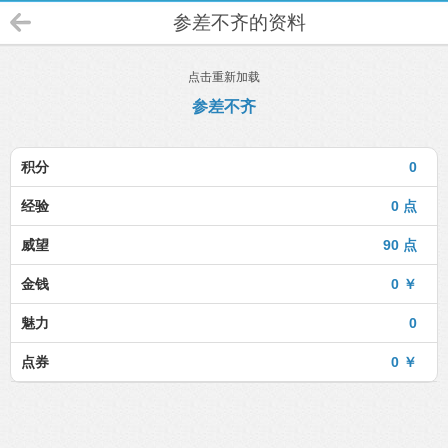
参差不齐的资料
点击重新加载
参差不齐
积分
0
经验
0 点
威望
90 点
金钱
0 ￥
魅力
0
点券
0 ￥