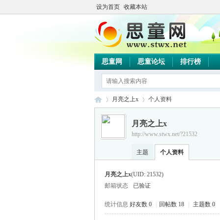
设为首页
收藏本站
思童网
思童论坛
排行榜
月亮之上x
个人资料
月亮之上x
http://www.stwx.net/?21532
思
›
›
主题
个人资料
月亮之上x
(UID: 21532)
邮箱状态
已验证
统计信息
好友数 0
|
回帖数 18
|
主题数 0