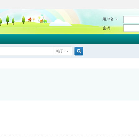
用户名
密码
帖子
搜
索