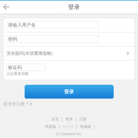
登录
安全提问(未设置请忽略)
点击重新加载
登录
还没有注册？
首页
|
登录
|
注册
简易版
|
触屏版
|
电脑版
|
© Comsenz Inc.