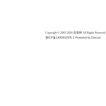
Copyright © 2003-
2026
思童网
All Rights Reserved
冀ICP备14009328号-1
Powered by
Discuz!