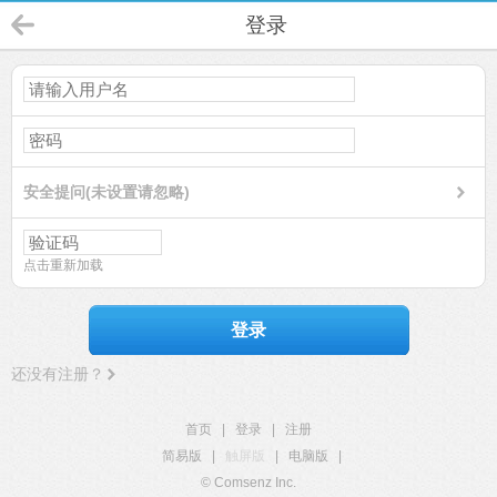
登录
安全提问(未设置请忽略)
点击重新加载
登录
还没有注册？
首页
|
登录
|
注册
简易版
|
触屏版
|
电脑版
|
© Comsenz Inc.