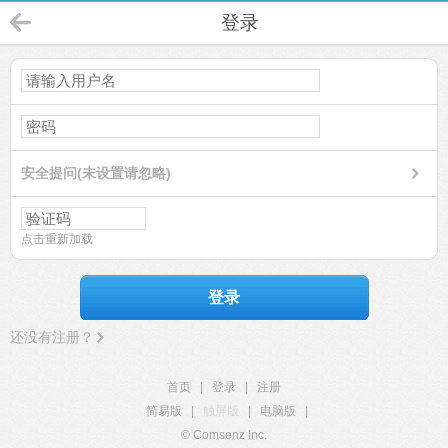
登录
安全提问(未设置请忽略)
点击重新加载
登录
还没有注册？
首页
|
登录
|
注册
简易版
|
触屏版
|
电脑版
|
© Comsenz Inc.