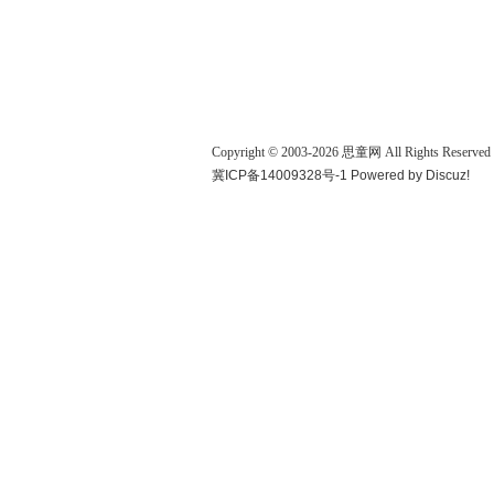
Copyright © 2003-
2026
思童网
All Rights Reserved
冀ICP备14009328号-1
Powered by
Discuz!