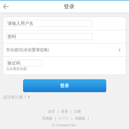
登录
安全提问(未设置请忽略)
点击重新加载
登录
还没有注册？
首页
|
登录
|
注册
简易版
|
触屏版
|
电脑版
|
© Comsenz Inc.