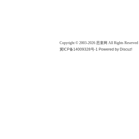
Copyright © 2003-
2026
思童网
All Rights Reserved
冀ICP备14009328号-1
Powered by
Discuz!