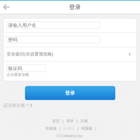
登录
安全提问(未设置请忽略)
点击重新加载
登录
还没有注册？
首页
|
登录
|
注册
简易版
|
触屏版
|
电脑版
|
© Comsenz Inc.