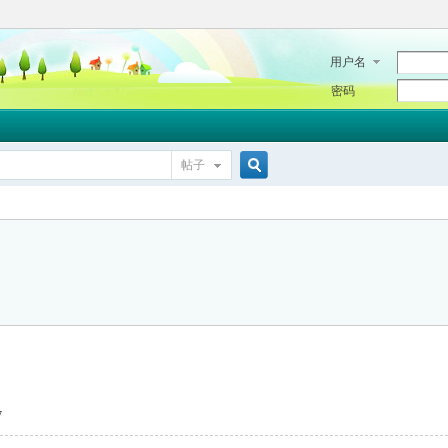
用户名
密码
帖子
搜
索
7