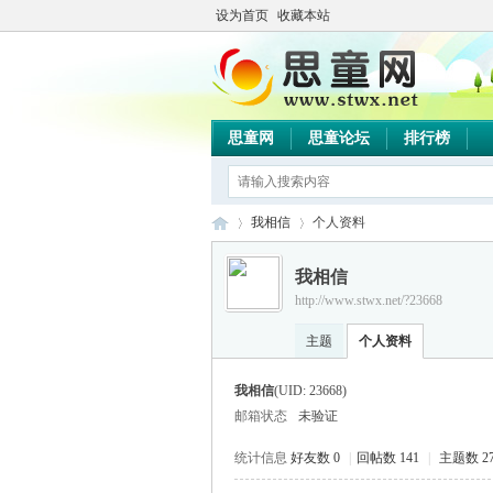
设为首页
收藏本站
思童网
思童论坛
排行榜
我相信
个人资料
我相信
http://www.stwx.net/?23668
思
›
›
主题
个人资料
我相信
(UID: 23668)
邮箱状态
未验证
统计信息
好友数 0
|
回帖数 141
|
主题数 2