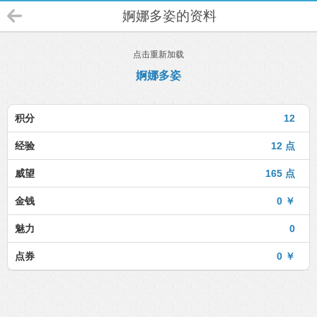
婀娜多姿的资料
点击重新加载
婀娜多姿
积分
12
经验
12 点
威望
165 点
金钱
0 ￥
魅力
0
点券
0 ￥