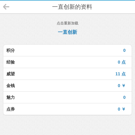
一直创新的资料
点击重新加载
一直创新
积分
0
经验
0 点
威望
11 点
金钱
0 ￥
魅力
0
点券
0 ￥