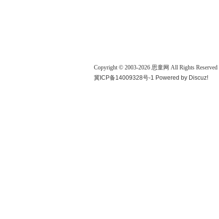
Copyright © 2003-
2026
思童网
All Rights Reserved
冀ICP备14009328号-1
Powered by
Discuz!