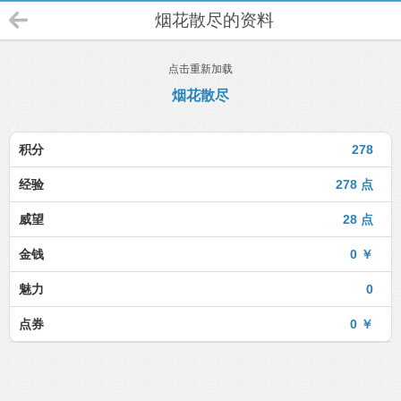
烟花散尽的资料
点击重新加载
烟花散尽
积分
278
经验
278 点
威望
28 点
金钱
0 ￥
魅力
0
点券
0 ￥