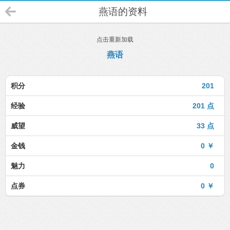
燕语的资料
点击重新加载
燕语
积分
201
经验
201 点
威望
33 点
金钱
0 ￥
魅力
0
点券
0 ￥