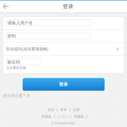
登录
安全提问(未设置请忽略)
点击重新加载
登录
还没有注册？
首页
|
登录
|
注册
简易版
|
触屏版
|
电脑版
|
© Comsenz Inc.