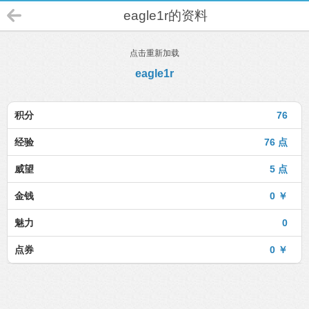
eagle1r的资料
点击重新加载
eagle1r
积分
76
经验
76 点
威望
5 点
金钱
0 ￥
魅力
0
点券
0 ￥